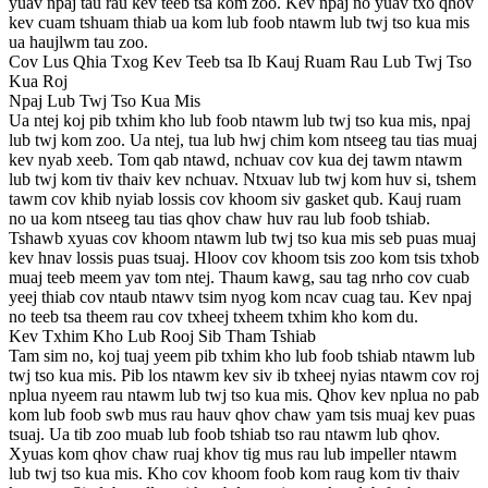
yuav npaj tau rau kev teeb tsa kom zoo. Kev npaj no yuav txo qhov
kev cuam tshuam thiab ua kom lub foob ntawm lub twj tso kua mis
ua haujlwm tau zoo.
Cov Lus Qhia Txog Kev Teeb tsa Ib Kauj Ruam Rau Lub Twj Tso
Kua Roj
Npaj Lub Twj Tso Kua Mis
Ua ntej koj pib txhim kho lub foob ntawm lub twj tso kua mis, npaj
lub twj kom zoo. Ua ntej, tua lub hwj chim kom ntseeg tau tias muaj
kev nyab xeeb. Tom qab ntawd, nchuav cov kua dej tawm ntawm
lub twj kom tiv thaiv kev nchuav. Ntxuav lub twj kom huv si, tshem
tawm cov khib nyiab lossis cov khoom siv gasket qub. Kauj ruam
no ua kom ntseeg tau tias qhov chaw huv rau lub foob tshiab.
Tshawb xyuas cov khoom ntawm lub twj tso kua mis seb puas muaj
kev hnav lossis puas tsuaj. Hloov cov khoom tsis zoo kom tsis txhob
muaj teeb meem yav tom ntej. Thaum kawg, sau tag nrho cov cuab
yeej thiab cov ntaub ntawv tsim nyog kom ncav cuag tau. Kev npaj
no teeb tsa theem rau cov txheej txheem txhim kho kom du.
Kev Txhim Kho Lub Rooj Sib Tham Tshiab
Tam sim no, koj tuaj yeem pib txhim kho lub foob tshiab ntawm lub
twj tso kua mis. Pib los ntawm kev siv ib txheej nyias ntawm cov roj
nplua nyeem rau ntawm lub twj tso kua mis. Qhov kev nplua no pab
kom lub foob swb mus rau hauv qhov chaw yam tsis muaj kev puas
tsuaj. Ua tib zoo muab lub foob tshiab tso rau ntawm lub qhov.
Xyuas kom qhov chaw ruaj khov tig mus rau lub impeller ntawm
lub twj tso kua mis. Kho cov khoom foob kom raug kom tiv thaiv