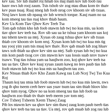
kev xau. Siv lub mallet roj hmab los maj mam kov lub foob rau
hauv nws lub rooj zaum. Tsis txhob siv zog ntau dhau kom tiv thaiv
kev puas tsuaj. Ruaj ntseg lub foob nrog cov khoom siv sib txuas.
Nruj lawv kom sib npaug siv lub wrench torque. Kauj ruam no ua
kom ntseeg tau tias ruaj khov thiab haum.
Kev Ua Kom Tiav Qhov Kev Teeb Tsa
Tom qab txhim kho lub foob ntawm lub twj tso kua mis, ua kom
tiav qhov kev teeb tsa. Rov sib sau ua ke txhua yam khoom uas koj
tau tshem tawm ua ntej. Xyuas ob zaug txhua qhov kev sib txuas
thiab cov khoom siv kom nruj. Xyuas kom lub twj tso kua mis tig
tau yooj yim yam tsis muaj kev thaiv. Rov qab muab lub zog hluav
taws xob thiab ua qhov kev sim ua ntej. Saib xyuas lub twj tso kua
mis kom paub txog cov cim ntawm kev xau lossis suab nrov txawv
txawv. Yog tias txhua yam ua haujlwm zoo, koj qhov kev teeb tsa
tau ua tiav. Qhov kev kuaj xyuas zaum kawg no lees paub tias lub
foob ntawm lub twj tso kua mis ua haujlwm tau zoo.
Kev Ntsuas thiab Kev Kho Zaum Kawg rau Lub Ncej Twj Tso Kua
Roj
Thaum koj tau ntsia lub foob ntawm lub twj tso kua mis lawm, nws
yog ib qho tseem ceeb heev uas yuav tsum tau sim thiab hloov kho
qhov tsim nyog. Qhov no ua kom ntseeg tau tias lub foob ua
haujlwm zoo thiab tiv thaiv teeb meem yav tom ntej.
Cov Txheej Txheem Xeem Thawj Zaug
Pib los ntawm kev ua qhov kev sim thawj zaug kom paub tseeb tias
qhov kev teeb tsa tau ua tiav. Ua ntej, rov qab muab lub zog rau lub