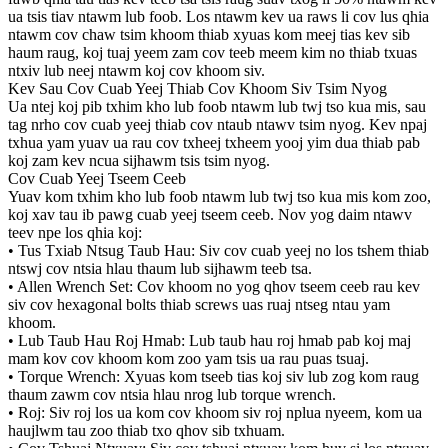
ua tsis tiav ntawm lub foob. Los ntawm kev ua raws li cov lus qhia
ntawm cov chaw tsim khoom thiab xyuas kom meej tias kev sib
haum raug, koj tuaj yeem zam cov teeb meem kim no thiab txuas
ntxiv lub neej ntawm koj cov khoom siv.
Kev Sau Cov Cuab Yeej Thiab Cov Khoom Siv Tsim Nyog
Ua ntej koj pib txhim kho lub foob ntawm lub twj tso kua mis, sau
tag nrho cov cuab yeej thiab cov ntaub ntawv tsim nyog. Kev npaj
txhua yam yuav ua rau cov txheej txheem yooj yim dua thiab pab
koj zam kev ncua sijhawm tsis tsim nyog.
Cov Cuab Yeej Tseem Ceeb
Yuav kom txhim kho lub foob ntawm lub twj tso kua mis kom zoo,
koj xav tau ib pawg cuab yeej tseem ceeb. Nov yog daim ntawv
teev npe los qhia koj:
• Tus Txiab Ntsug Taub Hau: Siv cov cuab yeej no los tshem thiab
ntswj cov ntsia hlau thaum lub sijhawm teeb tsa.
• Allen Wrench Set: Cov khoom no yog qhov tseem ceeb rau kev
siv cov hexagonal bolts thiab screws uas ruaj ntseg ntau yam
khoom.
• Lub Taub Hau Roj Hmab: Lub taub hau roj hmab pab koj maj
mam kov cov khoom kom zoo yam tsis ua rau puas tsuaj.
• Torque Wrench: Xyuas kom tseeb tias koj siv lub zog kom raug
thaum zawm cov ntsia hlau nrog lub torque wrench.
• Roj: Siv roj los ua kom cov khoom siv roj nplua nyeem, kom ua
haujlwm tau zoo thiab txo qhov sib txhuam.