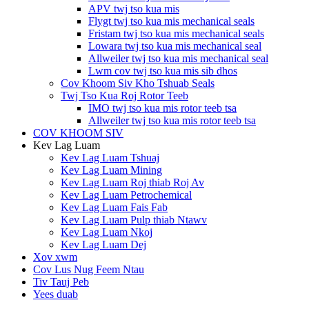
APV twj tso kua mis
Flygt twj tso kua mis mechanical seals
Fristam twj tso kua mis mechanical seals
Lowara twj tso kua mis mechanical seal
Allweiler twj tso kua mis mechanical seal
Lwm cov twj tso kua mis sib dhos
Cov Khoom Siv Kho Tshuab Seals
Twj Tso Kua Roj Rotor Teeb
IMO twj tso kua mis rotor teeb tsa
Allweiler twj tso kua mis rotor teeb tsa
COV KHOOM SIV
Kev Lag Luam
Kev Lag Luam Tshuaj
Kev Lag Luam Mining
Kev Lag Luam Roj thiab Roj Av
Kev Lag Luam Petrochemical
Kev Lag Luam Fais Fab
Kev Lag Luam Pulp thiab Ntawv
Kev Lag Luam Nkoj
Kev Lag Luam Dej
Xov xwm
Cov Lus Nug Feem Ntau
Tiv Tauj Peb
Yees duab