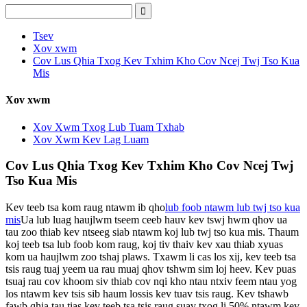
Tsev
Xov xwm
Cov Lus Qhia Txog Kev Txhim Kho Cov Ncej Twj Tso Kua
Mis
Xov xwm
Xov Xwm Txog Lub Tuam Txhab
Xov Xwm Kev Lag Luam
Cov Lus Qhia Txog Kev Txhim Kho Cov Ncej Twj
Tso Kua Mis
Kev teeb tsa kom raug ntawm ib qho
lub foob ntawm lub twj tso kua
mis
Ua lub luag haujlwm tseem ceeb hauv kev tswj hwm qhov ua
tau zoo thiab kev ntseeg siab ntawm koj lub twj tso kua mis. Thaum
koj teeb tsa lub foob kom raug, koj tiv thaiv kev xau thiab xyuas
kom ua haujlwm zoo tshaj plaws. Txawm li cas los xij, kev teeb tsa
tsis raug tuaj yeem ua rau muaj qhov tshwm sim loj heev. Kev puas
tsuaj rau cov khoom siv thiab cov nqi kho ntau ntxiv feem ntau yog
los ntawm kev tsis sib haum lossis kev tuav tsis raug. Kev tshawb
fawb qhia tau tias kev teeb tsa tsis raug suav txog li 50% ntawm kev