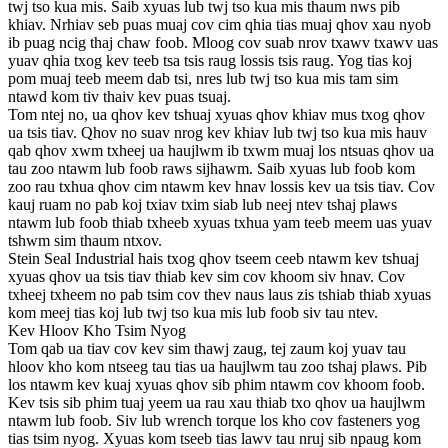
twj tso kua mis. Saib xyuas lub twj tso kua mis thaum nws pib
khiav. Nrhiav seb puas muaj cov cim qhia tias muaj qhov xau nyob
ib puag ncig thaj chaw foob. Mloog cov suab nrov txawv txawv uas
yuav qhia txog kev teeb tsa tsis raug lossis tsis raug. Yog tias koj
pom muaj teeb meem dab tsi, nres lub twj tso kua mis tam sim
ntawd kom tiv thaiv kev puas tsuaj.
Tom ntej no, ua qhov kev tshuaj xyuas qhov khiav mus txog qhov
ua tsis tiav. Qhov no suav nrog kev khiav lub twj tso kua mis hauv
qab qhov xwm txheej ua haujlwm ib txwm muaj los ntsuas qhov ua
tau zoo ntawm lub foob raws sijhawm. Saib xyuas lub foob kom
zoo rau txhua qhov cim ntawm kev hnav lossis kev ua tsis tiav. Cov
kauj ruam no pab koj txiav txim siab lub neej ntev tshaj plaws
ntawm lub foob thiab txheeb xyuas txhua yam teeb meem uas yuav
tshwm sim thaum ntxov.
Stein Seal Industrial hais txog qhov tseem ceeb ntawm kev tshuaj
xyuas qhov ua tsis tiav thiab kev sim cov khoom siv hnav. Cov
txheej txheem no pab tsim cov thev naus laus zis tshiab thiab xyuas
kom meej tias koj lub twj tso kua mis lub foob siv tau ntev.
Kev Hloov Kho Tsim Nyog
Tom qab ua tiav cov kev sim thawj zaug, tej zaum koj yuav tau
hloov kho kom ntseeg tau tias ua haujlwm tau zoo tshaj plaws. Pib
los ntawm kev kuaj xyuas qhov sib phim ntawm cov khoom foob.
Kev tsis sib phim tuaj yeem ua rau xau thiab txo qhov ua haujlwm
ntawm lub foob. Siv lub wrench torque los kho cov fasteners yog
tias tsim nyog. Xyuas kom tseeb tias lawv tau nruj sib npaug kom