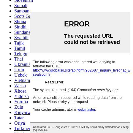
Slovenian
Somali
Samoan
Scots Gaelic
Shona
Sindhi
Sundanese
Swahili
Tajik
Tamil
Telugu
Thai
Ukrainian
Urdu
Uzbek
Vietnamese
Welsh
Xhosa
Yiddish
Yoruba
Zulu
Kinyarwanda
Tatar
Oriya
Turkmen