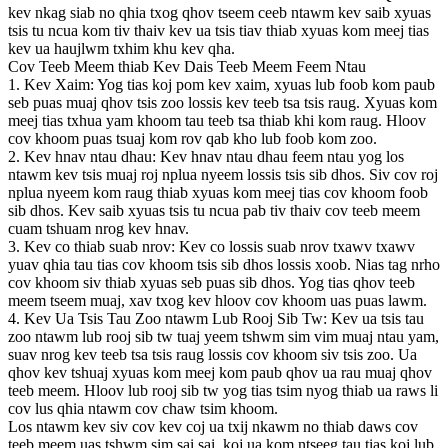
kev nkag siab no qhia txog qhov tseem ceeb ntawm kev saib xyuas
tsis tu ncua kom tiv thaiv kev ua tsis tiav thiab xyuas kom meej tias
kev ua haujlwm txhim khu kev qha.
Cov Teeb Meem thiab Kev Dais Teeb Meem Feem Ntau
1. Kev Xaim: Yog tias koj pom kev xaim, xyuas lub foob kom paub
seb puas muaj qhov tsis zoo lossis kev teeb tsa tsis raug. Xyuas kom
meej tias txhua yam khoom tau teeb tsa thiab khi kom raug. Hloov
cov khoom puas tsuaj kom rov qab kho lub foob kom zoo.
2. Kev hnav ntau dhau: Kev hnav ntau dhau feem ntau yog los
ntawm kev tsis muaj roj nplua nyeem lossis tsis sib dhos. Siv cov roj
nplua nyeem kom raug thiab xyuas kom meej tias cov khoom foob
sib dhos. Kev saib xyuas tsis tu ncua pab tiv thaiv cov teeb meem
cuam tshuam nrog kev hnav.
3. Kev co thiab suab nrov: Kev co lossis suab nrov txawv txawv
yuav qhia tau tias cov khoom tsis sib dhos lossis xoob. Nias tag nrho
cov khoom siv thiab xyuas seb puas sib dhos. Yog tias qhov teeb
meem tseem muaj, xav txog kev hloov cov khoom uas puas lawm.
4. Kev Ua Tsis Tau Zoo ntawm Lub Rooj Sib Tw: Kev ua tsis tau
zoo ntawm lub rooj sib tw tuaj yeem tshwm sim vim muaj ntau yam,
suav nrog kev teeb tsa tsis raug lossis cov khoom siv tsis zoo. Ua
qhov kev tshuaj xyuas kom meej kom paub qhov ua rau muaj qhov
teeb meem. Hloov lub rooj sib tw yog tias tsim nyog thiab ua raws li
cov lus qhia ntawm cov chaw tsim khoom.
Los ntawm kev siv cov kev coj ua txij nkawm no thiab daws cov
teeb meem uas tshwm sim sai sai, koj ua kom ntseeg tau tias koj lub