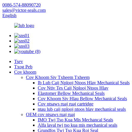
0086-574-88090720
sales@victor-seals.com
English
Tsev
Txog Peb
Cov khoom
Cov Khoom Siv Txheem Txheem
Ib Lub Caij Nplooj Ntoos Hlav Mechanical Seals
Cov Ntiv Tes Caij Nplooj Ntoos Hlav
Elastomer Bellow Mechanical Seals
Cov Khoom Siv Hlau Bellow Mechanical Seals
Cov ntsaws ruaj ruaj cartridge
ntau lub caij nplooj ntoos hlav mechanical seals
OEM cov ntsaws ruaj ruaj
IMO Twj Tso Kua Mis Mechancal Seals
Alfa laval twj tso kua mis mechanical seals
Grundfos Twj Tso Kua Roj Seal