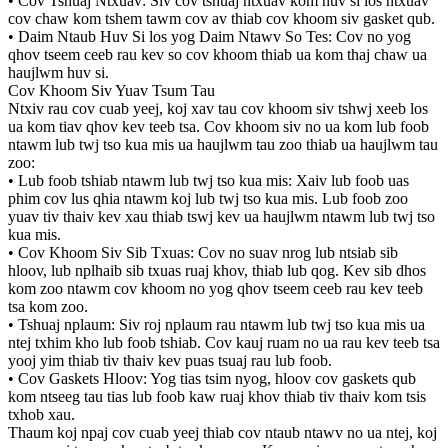
• Cov Tshuaj Ntxuav: Siv cov tshuaj ntxuav kom huv si los ntxuav
cov chaw kom tshem tawm cov av thiab cov khoom siv gasket qub.
• Daim Ntaub Huv Si los yog Daim Ntawv So Tes: Cov no yog
qhov tseem ceeb rau kev so cov khoom thiab ua kom thaj chaw ua
haujlwm huv si.
Cov Khoom Siv Yuav Tsum Tau
Ntxiv rau cov cuab yeej, koj xav tau cov khoom siv tshwj xeeb los
ua kom tiav qhov kev teeb tsa. Cov khoom siv no ua kom lub foob
ntawm lub twj tso kua mis ua haujlwm tau zoo thiab ua haujlwm tau
zoo:
• Lub foob tshiab ntawm lub twj tso kua mis: Xaiv lub foob uas
phim cov lus qhia ntawm koj lub twj tso kua mis. Lub foob zoo
yuav tiv thaiv kev xau thiab tswj kev ua haujlwm ntawm lub twj tso
kua mis.
• Cov Khoom Siv Sib Txuas: Cov no suav nrog lub ntsiab sib
hloov, lub nplhaib sib txuas ruaj khov, thiab lub qog. Kev sib dhos
kom zoo ntawm cov khoom no yog qhov tseem ceeb rau kev teeb
tsa kom zoo.
• Tshuaj nplaum: Siv roj nplaum rau ntawm lub twj tso kua mis ua
ntej txhim kho lub foob tshiab. Cov kauj ruam no ua rau kev teeb tsa
yooj yim thiab tiv thaiv kev puas tsuaj rau lub foob.
• Cov Gaskets Hloov: Yog tias tsim nyog, hloov cov gaskets qub
kom ntseeg tau tias lub foob kaw ruaj khov thiab tiv thaiv kom tsis
txhob xau.
Thaum koj npaj cov cuab yeej thiab cov ntaub ntawv no ua ntej, koj