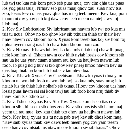
lub twj tso kua mis kom paub seb puas muaj cov cim qhia tias puas
los yog puas tsuaj. Nrhiav seb puas muaj qhov xau, suab nrov tsis
zoo, lossis kev co uas yuav qhia tias muaj teeb meem. Kev kuaj pom
thaum ntxov yuav pab koj daws cov teeb meem ua ntej lawv loj
hlob tuaj.
2. Kev Siv Lubrication: Siv lubricant rau ntawm lub twj tso kua mis
tsis tu ncua. Qhov no txo ​​qhov kev sib txhuam thiab tiv thaiv kev
hnav ntawm cov khoom foob. Xyuas kom tseeb tias koj siv hom roj
nplua nyeem raug uas lub chaw tsim khoom pom zoo.
3. Kev Ntxuav: Khaws lub twj tso kua mis thiab thaj chaw ib puag
ncig kom huv si. Tshem tawm cov khib nyiab lossis cov khoom sib
sau ua ke uas yuav cuam tshuam rau kev ua haujlwm ntawm lub
foob. Ib puag ncig huv si txo qhov kev pheej hmoo ntawm kev ua
qias tuaj thiab ua kom lub foob siv tau ntev dua.
4. Kev Tshawb Xyuas Cov Cheebtsam: Tshawb xyuas txhua yam
khoom ntawm lub foob ntawm lub twj tso kua mis, suav nrog lub
ntsiab lus tig thiab lub nplhaib sib txuas. Hloov cov khoom uas hnav
lossis puas lawm sai sai kom tswj tau lub foob kom nruj thiab tiv
thaiv kom tsis txhob xau.
5. Kev Txheeb Xyuas Kev Sib Tov: Xyuas kom tseeb tias cov
khoom sib khi tseem sib dhos zoo. Kev sib dhos tsis sib haum tuaj
yeem ua rau muaj kev xau thiab txo qhov ua haujlwm ntawm lub
foob. Kev kuaj xyuas tsis tu ncua pab tswj kev sib dhos kom raug.
"Kev saib xyuas thiab kev daws teeb meem yog cov yam tseem
ceeb hauv cov ntsiab lus ntawm cov khoom siv sib txuas." Qhov