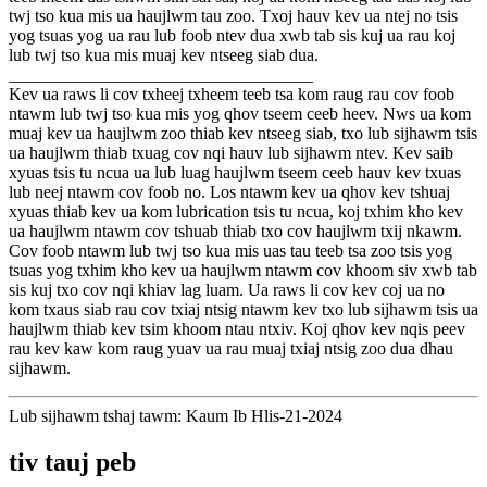
twj tso kua mis ua haujlwm tau zoo. Txoj hauv kev ua ntej no tsis
yog tsuas yog ua rau lub foob ntev dua xwb tab sis kuj ua rau koj
lub twj tso kua mis muaj kev ntseeg siab dua.
___________________________________
Kev ua raws li cov txheej txheem teeb tsa kom raug rau cov foob
ntawm lub twj tso kua mis yog qhov tseem ceeb heev. Nws ua kom
muaj kev ua haujlwm zoo thiab kev ntseeg siab, txo lub sijhawm tsis
ua haujlwm thiab txuag cov nqi hauv lub sijhawm ntev. Kev saib
xyuas tsis tu ncua ua lub luag haujlwm tseem ceeb hauv kev txuas
lub neej ntawm cov foob no. Los ntawm kev ua qhov kev tshuaj
xyuas thiab kev ua kom lubrication tsis tu ncua, koj txhim kho kev
ua haujlwm ntawm cov tshuab thiab txo cov haujlwm txij nkawm.
Cov foob ntawm lub twj tso kua mis uas tau teeb tsa zoo tsis yog
tsuas yog txhim kho kev ua haujlwm ntawm cov khoom siv xwb tab
sis kuj txo cov nqi khiav lag luam. Ua raws li cov kev coj ua no
kom txaus siab rau cov txiaj ntsig ntawm kev txo lub sijhawm tsis ua
haujlwm thiab kev tsim khoom ntau ntxiv. Koj qhov kev nqis peev
rau kev kaw kom raug yuav ua rau muaj txiaj ntsig zoo dua dhau
sijhawm.
Lub sijhawm tshaj tawm: Kaum Ib Hlis-21-2024
tiv tauj peb