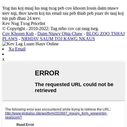
Yog tias koj muaj lus nug txog peb cov khoom lossis daim ntawv
teev nqi, thov tawm koj tus email rau peb thiab peb yuav tiv tauj koj
tsis pub dhau 24 teev.
Kev Nug Txog Pricelist
© Copyright - 2010-2022: Tag nrho cov cai raug tseg.
Cov Khoom Kub
-
Daim Ntawv Qhia Chaw
-
BLOG ZOO TSHAJ
PLAWS
-
NRHIAV SAUM TOJ KAWG NKAUS
Xa Email
x