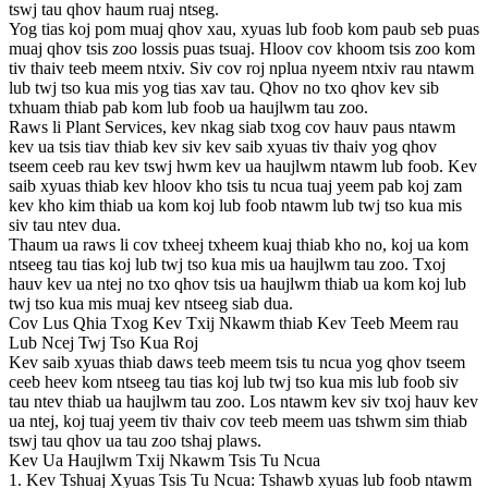
tswj tau qhov haum ruaj ntseg.
Yog tias koj pom muaj qhov xau, xyuas lub foob kom paub seb puas
muaj qhov tsis zoo lossis puas tsuaj. Hloov cov khoom tsis zoo kom
tiv thaiv teeb meem ntxiv. Siv cov roj nplua nyeem ntxiv rau ntawm
lub twj tso kua mis yog tias xav tau. Qhov no txo ​​qhov kev sib
txhuam thiab pab kom lub foob ua haujlwm tau zoo.
Raws li Plant Services, kev nkag siab txog cov hauv paus ntawm
kev ua tsis tiav thiab kev siv kev saib xyuas tiv thaiv yog qhov
tseem ceeb rau kev tswj hwm kev ua haujlwm ntawm lub foob. Kev
saib xyuas thiab kev hloov kho tsis tu ncua tuaj yeem pab koj zam
kev kho kim thiab ua kom koj lub foob ntawm lub twj tso kua mis
siv tau ntev dua.
Thaum ua raws li cov txheej txheem kuaj thiab kho no, koj ua kom
ntseeg tau tias koj lub twj tso kua mis ua haujlwm tau zoo. Txoj
hauv kev ua ntej no txo ​​qhov tsis ua haujlwm thiab ua kom koj lub
twj tso kua mis muaj kev ntseeg siab dua.
Cov Lus Qhia Txog Kev Txij Nkawm thiab Kev Teeb Meem rau
Lub Ncej Twj Tso Kua Roj
Kev saib xyuas thiab daws teeb meem tsis tu ncua yog qhov tseem
ceeb heev kom ntseeg tau tias koj lub twj tso kua mis lub foob siv
tau ntev thiab ua haujlwm tau zoo. Los ntawm kev siv txoj hauv kev
ua ntej, koj tuaj yeem tiv thaiv cov teeb meem uas tshwm sim thiab
tswj tau qhov ua tau zoo tshaj plaws.
Kev Ua Haujlwm Txij Nkawm Tsis Tu Ncua
1. Kev Tshuaj Xyuas Tsis Tu Ncua: Tshawb xyuas lub foob ntawm