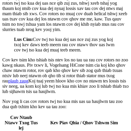
rotors twj tso kua dej uas nce qib zuj zus, tshwj xeeb tshaj yog
thaum koj ntsib cov kua dej nyuaj lossis xav tau cov dej ntws maj
mam thiab sib xws. Cov rotors no muaj cov duab helical tshwj xeeb
uas txav cov kua dej los ntawm cov qhov me me, kaw. Tus qauv
tsim no tswj txhua yam los ntawm cov dej khib nyiab mus rau cov
slurries tuab nrog kev yooj yim.
Lus Cim:
Cov twj tso kua dej uas nce zuj zus yog koj
txoj kev daws teeb meem rau cov ntawv thov uas lwm
cov twj tso kua dej muaj teeb meem.
Cov kev tsim kho tshiab tsis ntev los no tau ua rau cov rotors no zoo
kawg nkaus. Piv txwv li, Vogelsang HiCone tsim cia koj kho qhov
chaw ntawm rotor, rov qab kho qhov kev sib zog qub thiab txuas
ntxiv lub neej ntawm ob qho tib si rotor thiab stator mus txog
rau
plaub zaug
Koj tuaj yeem hloov kho cov no ntawm tes lossis tsis
siv neeg, ua kom koj lub twj tso kua mis khiav zoo li tshiab thiab txo
lub sijhawm tsis ua haujlwm.
Nov yog li cas cov rotors twj tso kua mis uas ua haujlwm tau zoo
dua qub txhim kho kev ua tau zoo:
Cov Ntaub
Ntawv Txog Tus
Kev Piav Qhia / Qhov Tshwm Sim
lej