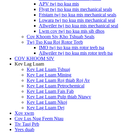
APV twj tso kua mis
Flygt twj tso kua mis mechanical seals
Fristam twj tso kua mis mechanical seals
Lowara twj tso kua mis mechanical seal
Allweiler twj tso kua mis mechanical seal
Lwm cov twj tso kua mis sib dhos
Cov Khoom Siv Kho Tshuab Seals
Twj Tso Kua Roj Rotor Teeb
IMO twj tso kua mis rotor teeb tsa
Allweiler twj tso kua mis rotor teeb tsa
COV KHOOM SIV
Kev Lag Luam
Kev Lag Luam Tshuaj
Kev Lag Luam Mining
Kev Lag Luam Roj thiab Roj Av
Kev Lag Luam Petrochemical
Kev Lag Luam Fais Fab
Kev Lag Luam Pulp thiab Ntawv
Kev Lag Luam Nkoj
Kev Lag Luam Dej
Xov xwm
Cov Lus Nug Feem Ntau
Tiv Tauj Peb
Yees duab