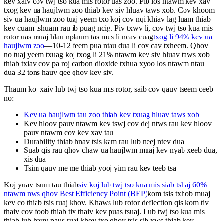
kev xaiv cov twj tso kua mis rotor uas zoo. Pib los ntawm kev xav
txog kev ua haujlwm zoo thiab kev siv hluav taws xob. Cov khoom
siv ua haujlwm zoo tuaj yeem txo koj cov nqi khiav lag luam thiab
kev cuam tshuam rau ib puag ncig. Piv txwv li, cov twj tso kua mis
rotor uas muaj hlau nplaum tas mus li ncav cuag
txog li 94% kev ua
haujlwm zoo
—10-12 feem pua ​​ntau dua li cov cav txheem. Qhov
no tuaj yeem txuag koj txog li 21% ntawm kev siv hluav taws xob
thiab txiav cov pa roj carbon dioxide txhua xyoo los ntawm ntau
dua 32 tons hauv qee qhov kev siv.
Thaum koj xaiv lub twj tso kua mis rotor, saib cov qauv tseem ceeb
no:
Kev ua haujlwm tau zoo thiab kev txuag hluav taws xob
Kev hloov pauv ntawm kev tswj cov dej ntws rau kev hloov
pauv ntawm cov kev xav tau
Durability thiab hnav tsis kam rau lub neej ntev dua
Suab qis rau qhov chaw ua haujlwm muaj kev nyab xeeb dua,
xis dua
Tsim qauv me me thiab yooj yim rau kev teeb tsa
Koj yuav tsum tau thiab
siv koj lub twj tso kua mis siab tshaj 60%
ntawm nws qhov Best Efficiency Point (BEP)
kom tsis txhob muaj
kev co thiab tsis ruaj khov. Khaws lub rotor deflection qis kom tiv
thaiv cov foob thiab tiv thaiv kev puas tsuaj. Lub twj tso kua mis
thiab lub hauv paus ruaj khov txo qhov tsis sib xws thiab kev