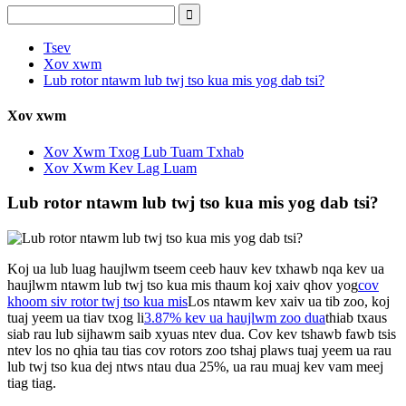
Tsev
Xov xwm
Lub rotor ntawm lub twj tso kua mis yog dab tsi?
Xov xwm
Xov Xwm Txog Lub Tuam Txhab
Xov Xwm Kev Lag Luam
Lub rotor ntawm lub twj tso kua mis yog dab tsi?
Koj ua lub luag haujlwm tseem ceeb hauv kev txhawb nqa kev ua
haujlwm ntawm lub twj tso kua mis thaum koj xaiv qhov yog
cov
khoom siv rotor twj tso kua mis
Los ntawm kev xaiv ua tib zoo, koj
tuaj yeem ua tiav txog li
3.87% kev ua haujlwm zoo dua
thiab txaus
siab rau lub sijhawm saib xyuas ntev dua. Cov kev tshawb fawb tsis
ntev los no qhia tau tias cov rotors zoo tshaj plaws tuaj yeem ua rau
lub twj tso kua dej ntws ntau dua 25%, ua rau muaj kev vam meej
tiag tiag.