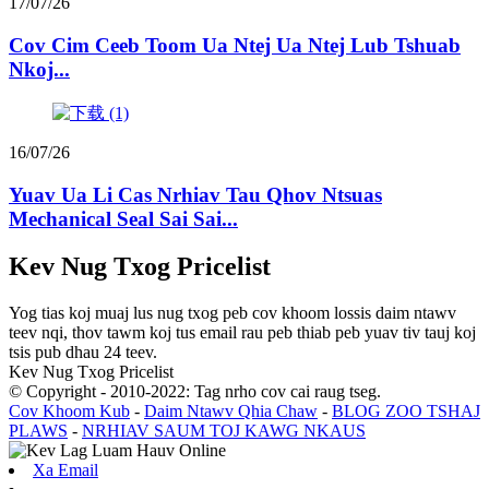
17/07/26
Cov Cim Ceeb Toom Ua Ntej Ua Ntej Lub Tshuab
Nkoj...
16/07/26
Yuav Ua Li Cas Nrhiav Tau Qhov Ntsuas
Mechanical Seal Sai Sai...
Kev Nug Txog Pricelist
Yog tias koj muaj lus nug txog peb cov khoom lossis daim ntawv
teev nqi, thov tawm koj tus email rau peb thiab peb yuav tiv tauj koj
tsis pub dhau 24 teev.
Kev Nug Txog Pricelist
© Copyright - 2010-2022: Tag nrho cov cai raug tseg.
Cov Khoom Kub
-
Daim Ntawv Qhia Chaw
-
BLOG ZOO TSHAJ
PLAWS
-
NRHIAV SAUM TOJ KAWG NKAUS
Xa Email