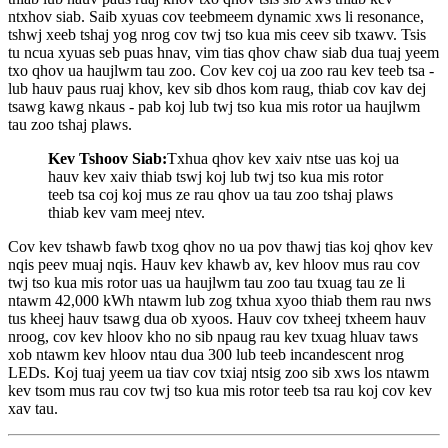
ntxhov siab. Saib xyuas cov teebmeem dynamic xws li resonance,
tshwj xeeb tshaj yog nrog cov twj tso kua mis ceev sib txawv. Tsis
tu ncua xyuas seb puas hnav, vim tias qhov chaw siab dua tuaj yeem
txo qhov ua haujlwm tau zoo. Cov kev coj ua zoo rau kev teeb tsa -
lub hauv paus ruaj khov, kev sib dhos kom raug, thiab cov kav dej
tsawg kawg nkaus - pab koj lub twj tso kua mis rotor ua haujlwm
tau zoo tshaj plaws.
Kev Tshoov Siab:
Txhua qhov kev xaiv ntse uas koj ua
hauv kev xaiv thiab tswj koj lub twj tso kua mis rotor
teeb tsa coj koj mus ze rau qhov ua tau zoo tshaj plaws
thiab kev vam meej ntev.
Cov kev tshawb fawb txog qhov no ua pov thawj tias koj qhov kev
nqis peev muaj nqis. Hauv kev khawb av, kev hloov mus rau cov
twj tso kua mis rotor uas ua haujlwm tau zoo tau txuag tau ze li
ntawm 42,000 kWh ntawm lub zog txhua xyoo thiab them rau nws
tus kheej hauv tsawg dua ob xyoos. Hauv cov txheej txheem hauv
nroog, cov kev hloov kho no sib npaug rau kev txuag hluav taws
xob ntawm kev hloov ntau dua 300 lub teeb incandescent nrog
LEDs. Koj tuaj yeem ua tiav cov txiaj ntsig zoo sib xws los ntawm
kev tsom mus rau cov twj tso kua mis rotor teeb tsa rau koj cov kev
xav tau.