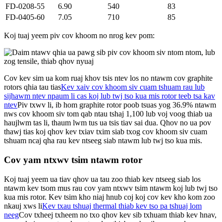
FD-0208-55
6.90
540
83
FD-0405-60
7.05
710
85
Koj tuaj yeem piv cov khoom no nrog kev pom:
Cov kev sim ua kom ruaj khov tsis ntev los no ntawm cov graphite
rotors qhia tau tias
Kev xaiv cov khoom siv cuam tshuam rau lub
sijhawm ntev npaum li cas koj lub twj tso kua mis rotor teeb tsa kav
ntev
Piv txwv li, ib hom graphite rotor poob tsuas yog 36.9% ntawm
nws cov khoom siv tom qab ntau tshaj 1,100 lub voj voog thiab ua
haujlwm tas li, thaum lwm tus ua tsis tiav sai dua. Qhov no ua pov
thawj tias koj qhov kev txiav txim siab txog cov khoom siv cuam
tshuam ncaj qha rau kev ntseeg siab ntawm lub twj tso kua mis.
Cov yam ntxwv tsim ntawm rotor
Koj tuaj yeem ua tiav qhov ua tau zoo thiab kev ntseeg siab los
ntawm kev tsom mus rau cov yam ntxwv tsim ntawm koj lub twj tso
kua mis rotor. Kev tsim kho niaj hnub coj koj cov kev kho kom zoo
nkauj xws li
Kev txau tshuaj thermal thiab kev tso pa tshuaj lom
neeg
Cov txheej txheem no txo ​​qhov kev sib txhuam thiab kev hnav,