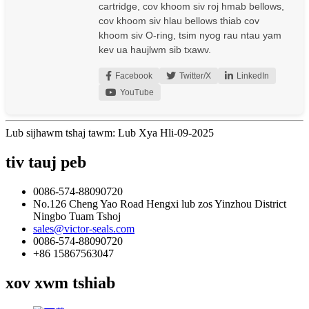
cartridge, cov khoom siv roj hmab bellows,
cov khoom siv hlau bellows thiab cov
khoom siv O-ring, tsim nyog rau ntau yam
kev ua haujlwm sib txawv.
Facebook
Twitter/X
LinkedIn
YouTube
Lub sijhawm tshaj tawm: Lub Xya Hli-09-2025
tiv tauj peb
0086-574-88090720
No.126 Cheng Yao Road Hengxi lub zos Yinzhou District
Ningbo Tuam Tshoj
sales@victor-seals.com
0086-574-88090720
+86 15867563047
xov xwm tshiab