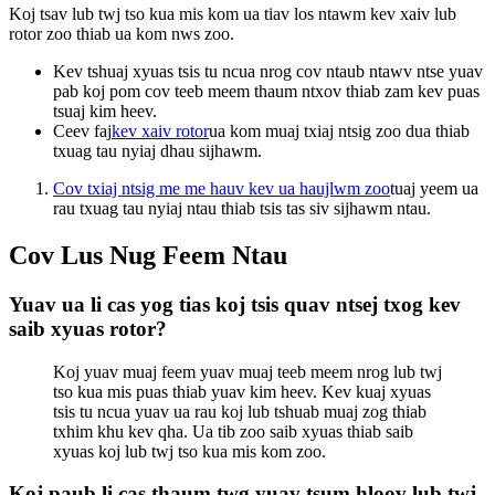
Koj tsav lub twj tso kua mis kom ua tiav los ntawm kev xaiv lub
rotor zoo thiab ua kom nws zoo.
Kev tshuaj xyuas tsis tu ncua nrog cov ntaub ntawv ntse yuav
pab koj pom cov teeb meem thaum ntxov thiab zam kev puas
tsuaj kim heev.
Ceev faj
kev xaiv rotor
ua kom muaj txiaj ntsig zoo dua thiab
txuag tau nyiaj dhau sijhawm.
Cov txiaj ntsig me me hauv kev ua haujlwm zoo
tuaj yeem ua
rau txuag tau nyiaj ntau thiab tsis tas siv sijhawm ntau.
Cov Lus Nug Feem Ntau
Yuav ua li cas yog tias koj tsis quav ntsej txog kev
saib xyuas rotor?
Koj yuav muaj feem yuav muaj teeb meem nrog lub twj
tso kua mis puas thiab yuav kim heev. Kev kuaj xyuas
tsis tu ncua yuav ua rau koj lub tshuab muaj zog thiab
txhim khu kev qha. Ua tib zoo saib xyuas thiab saib
xyuas koj lub twj tso kua mis kom zoo.
Koj paub li cas thaum twg yuav tsum hloov lub twj