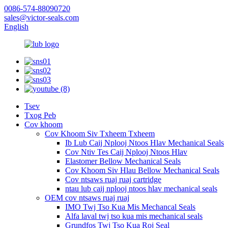
0086-574-88090720
sales@victor-seals.com
English
Tsev
Txog Peb
Cov khoom
Cov Khoom Siv Txheem Txheem
Ib Lub Caij Nplooj Ntoos Hlav Mechanical Seals
Cov Ntiv Tes Caij Nplooj Ntoos Hlav
Elastomer Bellow Mechanical Seals
Cov Khoom Siv Hlau Bellow Mechanical Seals
Cov ntsaws ruaj ruaj cartridge
ntau lub caij nplooj ntoos hlav mechanical seals
OEM cov ntsaws ruaj ruaj
IMO Twj Tso Kua Mis Mechancal Seals
Alfa laval twj tso kua mis mechanical seals
Grundfos Twj Tso Kua Roj Seal