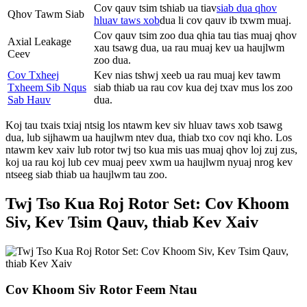
Cov qauv tsim tshiab ua tiav
siab dua qhov
Qhov Tawm Siab
hluav taws xob
dua li cov qauv ib txwm muaj.
Cov qauv tsim zoo dua qhia tau tias muaj qhov
Axial Leakage
xau tsawg dua, ua rau muaj kev ua haujlwm
Ceev
zoo dua.
Cov Txheej
Kev nias tshwj xeeb ua rau muaj kev tawm
Txheem Sib Nqus
siab thiab ua rau cov kua dej txav mus los zoo
Sab Hauv
dua.
Koj tau txais txiaj ntsig los ntawm kev siv hluav taws xob tsawg
dua, lub sijhawm ua haujlwm ntev dua, thiab txo cov nqi kho. Los
ntawm kev xaiv lub rotor twj tso kua mis uas muaj qhov loj zuj zus,
koj ua rau koj lub cev muaj peev xwm ua haujlwm nyuaj nrog kev
ntseeg siab thiab ua haujlwm tau zoo.
Twj Tso Kua Roj Rotor Set: Cov Khoom
Siv, Kev Tsim Qauv, thiab Kev Xaiv
Cov Khoom Siv Rotor Feem Ntau