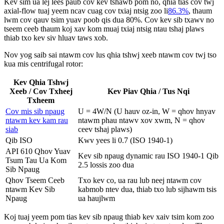
Kev sim ua lej lees paub cov kev tshawb pom no, qhia tias cov twj
axial-flow tuaj yeem ncav cuag cov txiaj ntsig zoo li
86.3%
, thaum
lwm cov qauv tsim yuav poob qis dua 80%. Cov kev sib txawv no
tseem ceeb thaum koj xav kom muaj txiaj ntsig ntau tshaj plaws
thiab txo kev siv hluav taws xob.
Nov yog saib sai ntawm cov lus qhia tshwj xeeb ntawm cov twj tso
kua mis centrifugal rotor:
Kev Qhia Tshwj
Xeeb / Cov Txheej
Kev Piav Qhia / Tus Nqi
Txheem
Cov mis sib npaug
U = 4W/N (U hauv oz-in, W = qhov hnyav
ntawm kev kam rau
ntawm phau ntawv xov xwm, N = qhov
siab
ceev tshaj plaws)
Qib ISO
Kwv yees li 0.7 (ISO 1940-1)
API 610 Qhov Yuav
Kev sib npaug dynamic rau ISO 1940-1 Qib
Tsum Tau Ua Kom
2.5 lossis zoo dua
Sib Npaug
Qhov Tseem Ceeb
Txo kev co, ua rau lub neej ntawm cov
ntawm Kev Sib
kabmob ntev dua, thiab txo lub sijhawm tsis
Npaug
ua haujlwm
Koj tuaj yeem pom tias kev sib npaug thiab kev xaiv tsim kom zoo