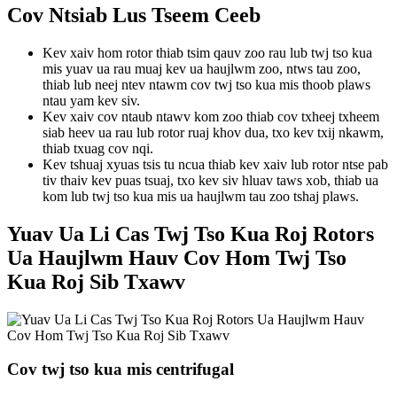
Cov Ntsiab Lus Tseem Ceeb
Kev xaiv hom rotor thiab tsim qauv zoo rau lub twj tso kua
mis yuav ua rau muaj kev ua haujlwm zoo, ntws tau zoo,
thiab lub neej ntev ntawm cov twj tso kua mis thoob plaws
ntau yam kev siv.
Kev xaiv cov ntaub ntawv kom zoo thiab cov txheej txheem
siab heev ua rau lub rotor ruaj khov dua, txo kev txij nkawm,
thiab txuag cov nqi.
Kev tshuaj xyuas tsis tu ncua thiab kev xaiv lub rotor ntse pab
tiv thaiv kev puas tsuaj, txo kev siv hluav taws xob, thiab ua
kom lub twj tso kua mis ua haujlwm tau zoo tshaj plaws.
Yuav Ua Li Cas Twj Tso Kua Roj Rotors
Ua Haujlwm Hauv Cov Hom Twj Tso
Kua Roj Sib Txawv
Cov twj tso kua mis centrifugal