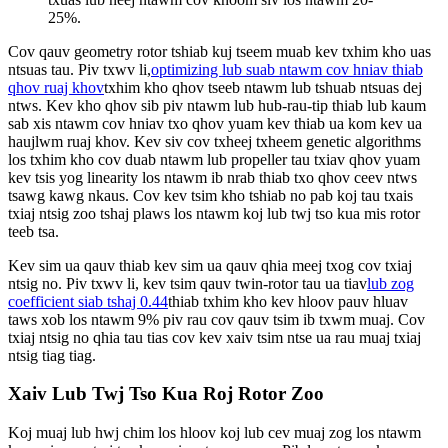
25%.
Cov qauv geometry rotor tshiab kuj tseem muab kev txhim kho uas
ntsuas tau. Piv txwv li,
optimizing lub suab ntawm cov hniav thiab
qhov ruaj khov
txhim kho qhov tseeb ntawm lub tshuab ntsuas dej
ntws. Kev kho qhov sib piv ntawm lub hub-rau-tip thiab lub kaum
sab xis ntawm cov hniav txo qhov yuam kev thiab ua kom kev ua
haujlwm ruaj khov. Kev siv cov txheej txheem genetic algorithms
los txhim kho cov duab ntawm lub propeller tau txiav qhov yuam
kev tsis yog linearity los ntawm ib nrab thiab txo qhov ceev ntws
tsawg kawg nkaus. Cov kev tsim kho tshiab no pab koj tau txais
txiaj ntsig zoo tshaj plaws los ntawm koj lub twj tso kua mis rotor
teeb tsa.
Kev sim ua qauv thiab kev sim ua qauv qhia meej txog cov txiaj
ntsig no. Piv txwv li, kev tsim qauv twin-rotor tau ua tiav
lub zog
coefficient siab tshaj 0.44
thiab txhim kho kev hloov pauv hluav
taws xob los ntawm 9% piv rau cov qauv tsim ib txwm muaj. Cov
txiaj ntsig no qhia tau tias cov kev xaiv tsim ntse ua rau muaj txiaj
ntsig tiag tiag.
Xaiv Lub Twj Tso Kua Roj Rotor Zoo
Koj muaj lub hwj chim los hloov koj lub cev muaj zog los ntawm