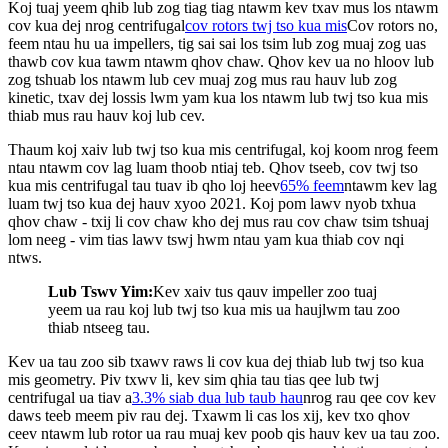
Koj tuaj yeem qhib lub zog tiag tiag ntawm kev txav mus los ntawm
cov kua dej nrog centrifugal
cov rotors twj tso kua mis
Cov rotors no,
feem ntau hu ua impellers, tig sai sai los tsim lub zog muaj zog uas
thawb cov kua tawm ntawm qhov chaw. Qhov kev ua no hloov lub
zog tshuab los ntawm lub cev muaj zog mus rau hauv lub zog
kinetic, txav dej lossis lwm yam kua los ntawm lub twj tso kua mis
thiab mus rau hauv koj lub cev.
Thaum koj xaiv lub twj tso kua mis centrifugal, koj koom nrog feem
ntau ntawm cov lag luam thoob ntiaj teb. Qhov tseeb, cov twj tso
kua mis centrifugal tau tuav ib qho loj heev
65% feem
ntawm kev lag
luam twj tso kua dej hauv xyoo 2021. Koj pom lawv nyob txhua
qhov chaw - txij li cov chaw kho dej mus rau cov chaw tsim tshuaj
lom neeg - vim tias lawv tswj hwm ntau yam kua thiab cov nqi
ntws.
Lub Tswv Yim:
Kev xaiv tus qauv impeller zoo tuaj
yeem ua rau koj lub twj tso kua mis ua haujlwm tau zoo
thiab ntseeg tau.
Kev ua tau zoo sib txawv raws li cov kua dej thiab lub twj tso kua
mis geometry. Piv txwv li, kev sim qhia tau tias qee lub twj
centrifugal ua tiav a
3.3% siab dua lub taub hau
nrog rau qee cov kev
daws teeb meem piv rau dej. Txawm li cas los xij, kev txo qhov
ceev ntawm lub rotor ua rau muaj kev poob qis hauv kev ua tau zoo.