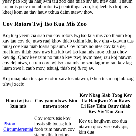
yuav pab koj ua haujlwm tau zoo dua thiab siv tau ntev dua. Thaum
koj nqis peev rau lub rotor twj centrifugal zoo, koj teeb tsa koj tus
kheej kom ua tiav hauv txhua daim ntawv thov.
Cov Rotors Twj Tso Kua Mis Zoo
Koj tuaj yeem cia siab rau cov rotors twj tso kua mis zoo thaum koj
xav tau cov dej ntws ruaj khov thiab txhim khu kev qha - txawm tias
muaj cov kua tuab lossis nplaum. Cov rotors no ntes cov kua dej
ruaj khov thiab txav nws hla lub twj tso kua mis nrog txhua qhov
kev tig. Qhov kev tsim no muab kev tswj hwm meej rau koj ntawm
cov dej ntws, ua rau cov twj tso kua mis no zoo tagnrho rau kev lag
luam xws li zaub mov, tshuaj, thiab roj & roj av.
Koj muaj ntau tus qauv rotor xaiv los ntawm, txhua tus muaj lub zog
tshwj xeeb:
Kev Nkag Siab Txog Kev
Hom twj tso
Cov yam ntxwv tsim
Ua Haujlwm Zoo Raws
kua mis
ntawm rotor
Li Kev Tsim Qauv thiab
Kev Siv Tau Zoo
Cov rotors tsis kov
Kev ua haujlwm zoo dua
Piston
lossis sib txuas; lub
ntawm qhov viscosity qis;
Circumferential
foob tsim ntawm cov
kim dua
stators thiab rotors