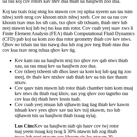
ua rau koj cov rotors kav ntev dua thiab ua haujlwm zoo dua.
Koj tau txais txiaj ntsig los ntawm cov roj nplua nyeem uas tau tsim
tshwj xeeb nrog cov khoom ntxiv tshwj xeeb. Cov no ua rau cov
khoom txav mus los sib cais, txo qhov sib txhuam, thiab ntev lub
neej ntawm koj lub twj tso kua mis rotor. Cov cuab yeej suav xws li
Finite Element Analysis (FEA) thiab Computational Fluid Dynamics
(CFD) pab koj ua kom zoo dua rotor geometry thiab cov kev ntws.
Qhov no txhais tau tias tsawg dua lub zog pov tseg thiab ntau dua
cov kua txav nrog txhua qhov kev tig.
Kev kam rau ua haujlwm nruj txo qhov rov qab ntws thiab
xau, ua rau muaj kev ua haujlwm zoo dua.
Cov txheej txheem sib dhos laser ua kom koj lub qag tig zoo
meej, tiv thaiv kev ntxhov siab thiab kev ua tsis tiav thaum
ntxov.
Cov qauv tsim ntawm lub rotor thiab chamber tsim kom muaj
kev ntws du thiab ruaj khov, uas yog qhov zoo tagnrho rau
cov kua dej rhiab heev lossis tuab.
Cov cuab yeej ntsuas lub sijhawm tiag tiag thiab kev kawm
tshuab kwv yees qhov xav tau kev txij nkawm, txo lub
sijhawm tsis ua haujlwm thiab txuag nyiaj.
Lus Cim:
Kev ua haujlwm siab qis hauv cov twj rotor
tuaj yeem txuag koj txog li 30% ntawm lub zog thiab
txuas lub neej ntawm cov khoom siv los ntawm 20-