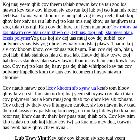
Koj tuaj yeem qhib cov theem tshiab ntawm kev ua tau zoo los
ntawm kev xaiv cov khoom siv zoo rau koj lub twj tso kua mis rotor
teeb tsa. Txhua yam khoom siv muaj lub zog tshwj xeeb, thiab koj
qhov kev xaiv ua rau lub twj tso kua mis ruaj khov, ua haujlwm tau
zoo, thiab tus nqi. Rau cov dej huv, koj feem ntau pom
Cov rotors ua
los ntawm cov hlau cam khwb cia, txhuas, tooj liab, stainless hlau,
lossis polymer
Yog tias koj siv dej uas muaj cov dej turbid, cov
polymers yuav tsis yog qhov kev xaiv zoo tshaj plaws. Thaum koj
siv cov khoom khov, cov txhuas tsis haum. Rau cov dej kub, hlau,
tooj liab, thiab stainless hlau ci ntsa iab. Hauv dej hiav txwv, tooj
liab lossis stainless hlau sawv tawm, thaum cov hlau cam khwb tsis
zoo. Cov twj tso kua dej hauv pas dej thiab whirlpool xav tau cov
polymer impellers kom tiv taus cov teebmeem hnyav ntawm
chlorine.
Cov ntaub ntawv zoo li
cov khoom sib xyaw ua ke
tab tom hloov
qhov kev ua si. Tam sim no koj tuaj yeem sib xyaw cov hlau thiab
cov polymers los ua kom muaj zog thiab txo qhov kev sib txhuam.
Cov txheej tiv thaiv xws li tungsten carbide, siv los ntawm kev txau
thermal lossis cov pa tshuaj lom neeg, ua rau koj lub twj tso kua mis
rotor ruaj khov dua tiv thaiv kev puas tsuaj thiab xeb. Cov kev tsim
kho tshiab no pab koj khiav cov twj tso kua mis ntev dua, txawm
tias nyob hauv qhov chaw nyuaj.
Lub Tswv Yim:
Kev xaiv cov khoom siv zoo tuaj yeem