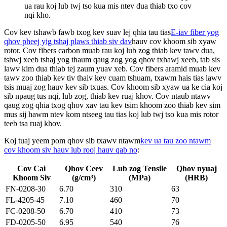
ua rau koj lub twj tso kua mis ntev dua thiab txo cov
nqi kho.
Cov kev tshawb fawb txog kev suav lej qhia tau tias
E-iav fiber yog
qhov pheej yig tshaj plaws thiab siv dav
hauv cov khoom sib xyaw
rotor. Cov fibers carbon muab rau koj lub zog thiab kev tawv dua,
tshwj xeeb tshaj yog thaum qaug zog yog qhov txhawj xeeb, tab sis
lawv kim dua thiab tej zaum yuav xeb. Cov fibers aramid muab kev
tawv zoo thiab kev tiv thaiv kev cuam tshuam, txawm hais tias lawv
tsis muaj zog hauv kev sib txuas. Cov khoom sib xyaw ua ke cia koj
sib npaug tus nqi, lub zog, thiab kev ruaj khov. Cov ntaub ntawv
qaug zog qhia txog qhov xav tau kev tsim khoom zoo thiab kev sim
mus sij hawm ntev kom ntseeg tau tias koj lub twj tso kua mis rotor
teeb tsa ruaj khov.
Koj tuaj yeem pom qhov sib txawv ntawm
kev ua tau zoo ntawm
cov khoom siv hauv lub rooj hauv qab no
:
Cov Cai
Qhov Ceev
Lub zog Tensile
Qhov nyuaj
Khoom Siv
(g/cm³)
(MPa)
(HRB)
FN-0208-30
6.70
310
63
FL-4205-45
7.10
460
70
FC-0208-50
6.70
410
73
FD-0205-50
6.95
540
76