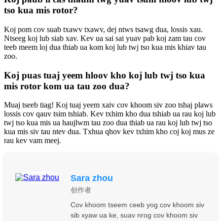
tso kua mis rotor?
Koj pom cov suab txawv txawv, dej ntws tsawg dua, lossis xau.
Ntseeg koj lub siab xav. Kev ua sai sai yuav pab koj zam tau cov
teeb meem loj dua thiab ua kom koj lub twj tso kua mis khiav tau
zoo.
Koj puas tuaj yeem hloov kho koj lub twj tso kua
mis rotor kom ua tau zoo dua?
Muaj tseeb tiag! Koj tuaj yeem xaiv cov khoom siv zoo tshaj plaws
lossis cov qauv tsim tshiab. Kev txhim kho dua tshiab ua rau koj lub
twj tso kua mis ua haujlwm tau zoo dua thiab ua rau koj lub twj tso
kua mis siv tau ntev dua. Txhua qhov kev txhim kho coj koj mus ze
rau kev vam meej.
Sara zhou
创作者
Cov khoom tseem ceeb yog cov khoom siv
sib xyaw ua ke, suav nrog cov khoom siv