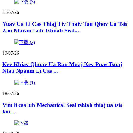
21/07/26
Yuav Ua Li Cas Thiaj Tiv Thaiv Tau Qhov Ua Tsis
Zoo Ntawm Lub Tshuab Seal...
19/07/26
Kev Khiav Qhuav Ua Rau Muaj Kev Puas Tsuaj
Ntau Npaum Li Cas ...
18/07/26
Vim li cas lub Mechanical Seal tshiab thiaj ua tsis
tau...