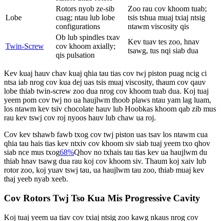
Rotors nyob ze-sib
Zoo rau cov khoom tuab;
Lobe
cuag; ntau lub lobe
tsis tshua muaj txiaj ntsig
configurations
ntawm viscosity qis
Ob lub spindles txav
Kev tuav tes zoo, hnav
Twin-Screw
cov khoom axially;
tsawg, tus nqi siab dua
qis pulsation
Kev kuaj hauv chav kuaj qhia tau tias cov twj piston puag ncig ci
ntsa iab nrog cov kua dej uas tsis muaj viscosity, thaum cov qauv
lobe thiab twin-screw zoo dua nrog cov khoom tuab dua. Koj tuaj
yeem pom cov twj no ua haujlwm thoob plaws ntau yam lag luam,
los ntawm kev tsiv chocolate hauv lub Hoobkas khoom qab zib mus
rau kev tswj cov roj nyoos hauv lub chaw ua roj.
Cov kev tshawb fawb txog cov twj piston uas tsav los ntawm cua
qhia tau hais tias kev ntxiv cov khoom siv siab tuaj yeem txo qhov
siab nce mus txog
68%
Qhov no txhais tau tias kev ua haujlwm du
thiab hnav tsawg dua rau koj cov khoom siv. Thaum koj xaiv lub
rotor zoo, koj yuav tswj tau, ua haujlwm tau zoo, thiab muaj kev
thaj yeeb nyab xeeb.
Cov Rotors Twj Tso Kua Mis Progressive Cavity
Koj tuaj yeem ua tiav cov txiaj ntsig zoo kawg nkaus nrog cov